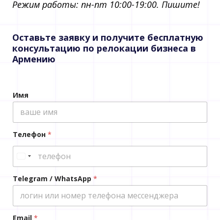
Режим работы: пн-пт 10:00-19:00. Пишите!​
Оставьте заявку и получите бесплатную
консультацию по релокации бизнеса в
Армению
Т
Имя
е
к
с
т
Т
Телефон
*
е
л
е
ф
о
Telegram / WhatsApp
*
н
Email
*