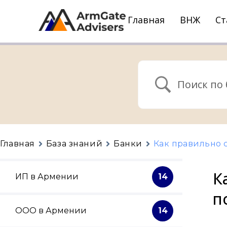
Главная
ВНЖ
Ст
Главная
База знаний
Банки
Как правильно с
К
ИП в Армении
14
п
ООО в Армении
14