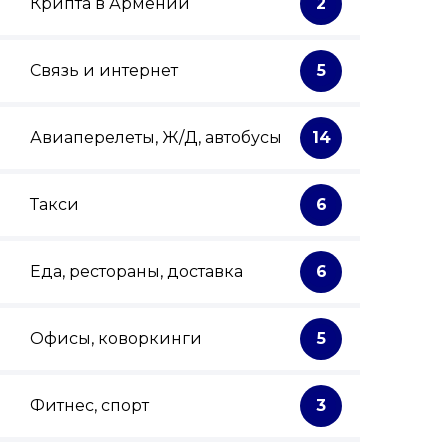
Крипта в Армении
2
Связь и интернет
5
Авиаперелеты, Ж/Д, автобусы
14
Такси
6
Еда, рестораны, доставка
6
Офисы, коворкинги
5
Фитнес, спорт
3