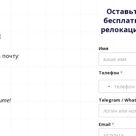
Оставьт
бесплат
релокац
!
Имя
 почту:
Телефон
*
те!​
Telegram / Wha
Email
*