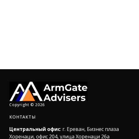
M
Copyright © 2026
КОНТАКТЫ
Центральный офис
: г. Ереван, Бизнес плаза
Хоренаци, офис 204, улица Хоренаци 26а