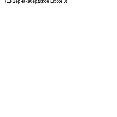
(Цицернакабердское шоссе 3)