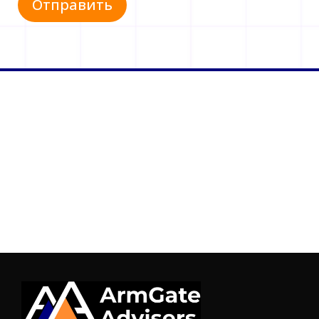
Отправить
м
я
U
T
M