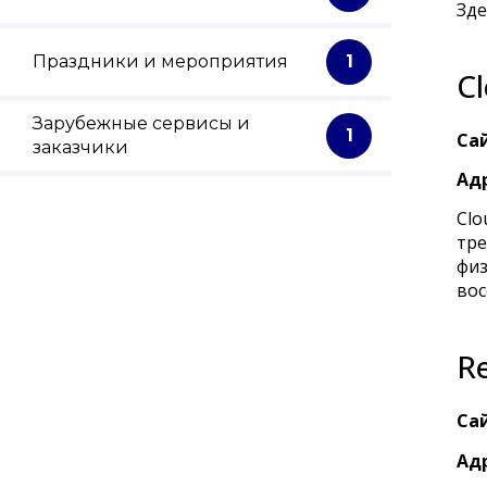
Зде
Праздники и мероприятия
1
C
Зарубежные сервисы и
1
Сай
заказчики
Адр
Clo
тре
физ
вос
R
Сай
Адр