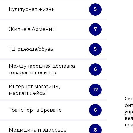
Культурная жизнь
5
Жилье в Армении
7
ТЦ, одежда/обувь
5
Международная доставка
6
товаров и посылок
Интернет-магазины,
12
маркетплейсы
Сет
фит
Транспорт в Ереване
6
упр
вел
под
Медицина и здоровье
8