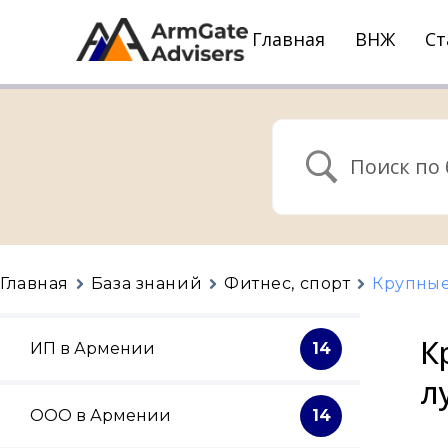
Главная
ВНЖ
Ст
Главная
База знаний
Фитнес, спорт
Крупные
К
ИП в Армении
14
л
ООО в Армении
14