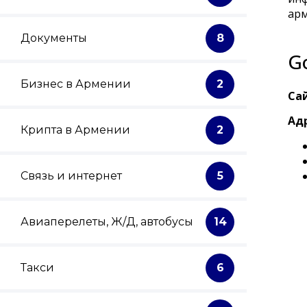
арм
Документы
8
G
Бизнес в Армении
2
Сай
Адр
Крипта в Армении
2
Связь и интернет
5
Авиаперелеты, Ж/Д, автобусы
14
Такси
6