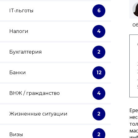
IT-льготы
6
Об
Налоги
4
Бухгалтерия
2
Банки
12
ВНЖ / гражданство
4
Ере
Жизненные ситуации
2
нес
тол
мас
Визы
2
инф