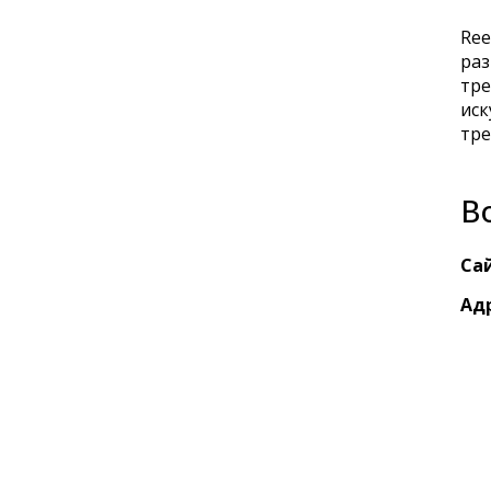
Ree
раз
тре
иск
тре
Bo
Сай
Адр