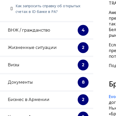
TRA
Как запросить справку об открытых
счетах в ID банке в РА?
Аме
пре
так
Бел
ВНЖ / гражданство
4
рын
Есл
Жизненные ситуации
2
пре
пот
Визы
2
Под
Б
Документы
8
Evo
Бизнес в Армении
2
дог
Нью
«Бр