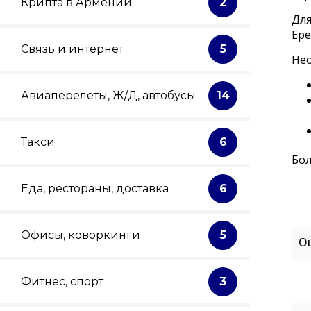
Крипта в Армении
2
Для
Ере
Связь и интернет
5
Не
Авиаперелеты, Ж/Д, автобусы
14
Такси
6
Бол
Еда, рестораны, доставка
6
Офисы, коворкинги
5
О
Фитнес, спорт
3