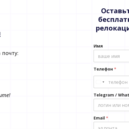
Оставьт
бесплат
релокац
!
Имя
 почту:
Телефон
*
те!​
Telegram / Wha
Email
*