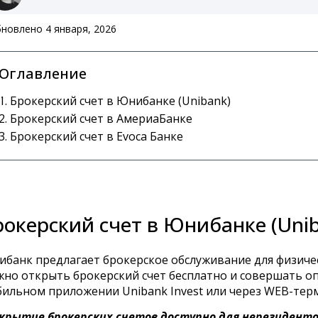
новлено 4 января, 2026
Оглавление
Брокерский счет в Юнибанке (Unibank)
Брокерский счет в АмериаБанке
Брокерский счет в Evoca Банке
рокерский счет в Юнибанке (Uni
банк предлагает брокерское обслуживание для физичес
но открыть брокерский счет бесплатно и совершать о
ильном приложении Unibank Invest или через WEB-тер
крытие брокерских счетов доступно
для нерезидент