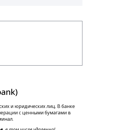
bank)
ких и юридических лиц. В банке
перации с ценными бумагами в
минал.
ов
, в том числе удаленно!