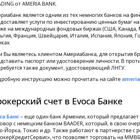
DING от AMERIA BANK.
риабанк является одним из тех немногих банков на ф
доставляет услуги по инвестированию ценных бумаг на
же на международных фондовых биржах (США, Канада, М
ьгия, Франция, Швейцария, Италия, Испания, Япония, Го
ках.
и Вы являетесь клиентом Америабанка, для открытия бр
дставить паспорт или удостоверение личности. В прот
ребуется также документ, удостоверяющий ЛНГУ.
робную инструкцию можно прочитать на сайте
ameri
рокерский счет в Evoca Банке
ca Банк
– еще один банк Армении, который предлагает 
овор с немецким банком BAADER, который, в свою очер
-Йорка, Токио и др. Также работают в партнерстве с 
окерКредитСервис», что позволяет торговать на ММВБ