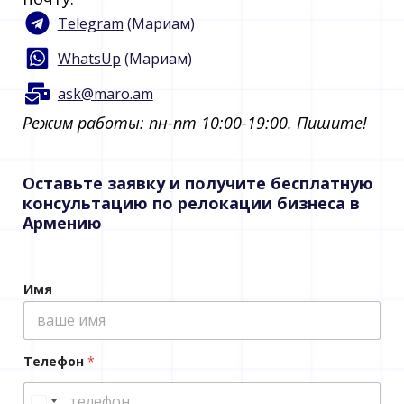
Telegram
(Мариам)
WhatsUp
(Мариам)
ask@maro.am
Режим работы: пн-пт 10:00-19:00. Пишите!​
Оставьте заявку и получите бесплатную
консультацию по релокации бизнеса в
Армению
E
Имя
m
a
i
l
*
Телефон
*
*