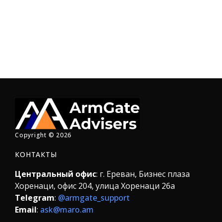
h
a
t
s
A
p
p
Copyright © 2026
КОНТАКТЫ
Центральный офис
: г. Ереван, Бизнес плаза
Хоренаци, офис 204, улица Хоренаци 26а
Telegram
:
@armgate_support
Email
:
ask@maro.am